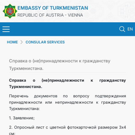
EMBASSY OF TURKMENISTAN
REPUBLIC OF AUSTRIA - VIENNA
EN
HOME
CONSULAR SERVICES
HOME
NEWS
Справка о (не)принадлежности к гражданству
Туркменистана.
TURKMENISTAN
Справка о (не)принадлежности к гражданству
Туркменистана.
CONSULAR SERVICES
Перечень документов по вопросу подтверждения
принадлежности или непринадлежности к гражданству
Туркменистана:
MFA
1. Заявление;
PRESS RELEASES & STATEMENTS
2. Опросный лист с цветной фотокарточкой размером 3x4
см;