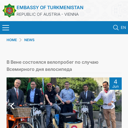
EMBASSY OF TURKMENISTAN
REPUBLIC OF AUSTRIA - VIENNA
EN
HOME
NEWS
HOME
NEWS
В Вене состоялся велопробег по случаю
Всемирного дня велосипеда
TURKMENISTAN
4
Jun
CONSULAR SERVICES
MFA
PRESS RELEASES & STATEMENTS