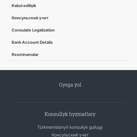
Kabul edilişik
Консульский учет
Consulate Legalization
Bank Account Details
Resminamalar
Gysga ýol
Konsullyk hyzmatlary
Türkmenistanyň konsullyk gullugy
Консульский учет