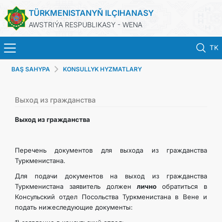
TÜRKMENISTANYŇ ILÇIHANASY
AWSTRIÝA RESPUBLIKASY - WENA
TK
BAŞ SAHYPA
KONSULLYK HYZMATLARY
BAŞ SAHYPA
HABARLAR
Выход из гражданства
Выход из гражданства
TÜRKMENISTAN
Перечень документов для выхода из гражданства
KONSULLYK HYZMATLARY
Туркменистана.
Для подачи документов на выход из гражданства
DIM
Туркменистана заявитель должен
лично
обратиться в
Консульский отдел Посольства Туркменистана в Вене и
PRESS RELEASES & STATEMENTS
подать нижеследующие документы: