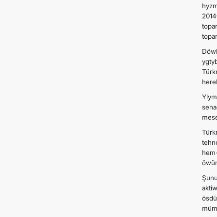
hyzm
2014
topa
topa
Döwl
ygty
Türk
here
Ylym
sena
mese
Türk
tehn
hem-
öwür
Şunu
akti
ösdü
mümk