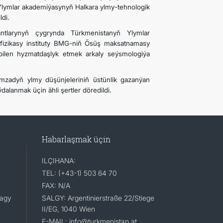
Ylymlar akademiýasynyň Halkara ylmy-tehnologik
di.
ntlarynyň çygrynda Türkmenistanyň Ylymlar
fizikasy instituty BMG-niň Ösüş maksatnamasy
ilen hyzmatdaşlyk etmek arkaly seýsmologiýa
zadyň ylmy düşünjeleriniň üstünlik gazanýan
dalanmak üçin ähli şertler döredildi.
Habarlaşmak üçin
ILÇIHANA:
TEL: (+43-1) 503 64 70
FAX: N/A
lagy
SALGY: Argentinierstraße 22/Stiege
II/EG, 1040 Wien
E-MAIL: info@turkmenistan.at