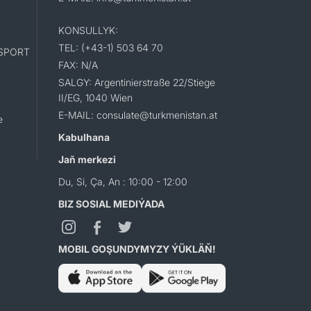
KONSULLYK:
TEL: (+43-1) 503 64 70
SPORT
FAX: N/A
SALGY: Argentinierstraße 22/Stiege
II/EG, 1040 Wien
E-MAIL: consulate@turkmenistan.at
e
Kabulhana
Jaň merkezi
Du, Si, Ça, An : 10:00 - 12:00
BIZ SOSIAL MEDIÝADA
MOBIL GOŞUNDYMYZY ÝÜKLÄŇ!