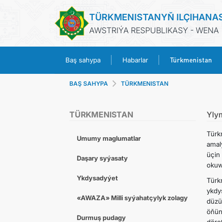
TÜRKMENISTANYŇ ILÇIHANA
AWSTRIÝA RESPUBLIKASY - WENA
Türkmenistan
Baş sahypa
Habarlar
BAŞ SAHYPA
TÜRKMENISTAN
TÜRKMENISTAN
Yly
Türk
Umumy maglumatlar
amal
üçin
Daşary syýasaty
okuw
Ykdysadyýet
Türk
ykdy
«AWAZA» Milli syýahatçylyk zolagy
düzü
öňün
Durmuş pudagy