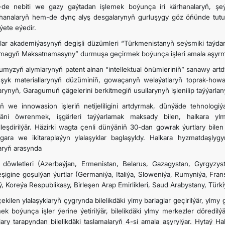
de nebiti we gazy gaýtadan işlemek boýunça iri kärhanalaryň, şeý
hanalaryň hem-de dynç alyş desgalarynyň gurluşygy göz öňünde tut
ýete eýedir.
lar akademiýasynyň degişli düzümleri “Türkmenistanyň seýsmiki taýdan 
tmagyň Maksatnamasyny” durmuşa geçirmek boýunça işleri amala aşyrma
umyzyň alymlarynyň patent alnan “intellektual önümleriniň” sanawy artd
uşyk materiallarynyň düzüminiň, gowaçanyň welaýatlaryň toprak-howa
larynyň, Garagumuň çägelerini berkitmegiň usullarynyň işlenilip taýýarl
ň we innowasion işleriň netijeliligini artdyrmak, dünýäde tehnolog
ibäni öwrenmek, işgärleri taýýarlamak maksady bilen, halkara y
lleşdirilýär. Häzirki wagta çenli dünýäniň 30-dan gowrak ýurtlary bil
gara we ikitaraplaýyn ylalaşyklar baglaşyldy. Halkara hyzmatdaşlyg
laryň arasynda
döwletleri (Azerbaýjan, Ermenistan, Belarus, Gazagystan, Gyrgyzyst
leşigine goşulýan ýurtlar (Germaniýa, Italiýa, Sloweniýa, Rumyniýa, Fran
ý, Koreýa Respublikasy, Birleşen Arap Emirlikleri, Saud Arabystany, Türki
ekilen ylalaşyklaryň çygrynda bilelikdäki ylmy barlaglar geçirilýär, ylmy
ek boýunça işler ýerine ýetirilýär, bilelikdäki ylmy merkezler döredi
lary tarapyndan bilelikdäki taslamalaryň 4-si amala aşyrylýar. Hytaý 