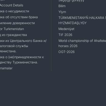
Account Details
Bilim
ка о несудимости
Ylym
ка об отсутствии брака
TÜRKMENISTANYŇ HALKARA 
мление доверенности
HYZMATDAŞLYGY
for Turkmenistan
Medeniýet
 из гражданства
TIF 2026
ки из Центрального Банка и/
World championship of Ahaltek
Налоговой службы
horses 2026
менистана.
OGT-2026
ка о (не)принадлежности к
анству Туркменистана.
namalar