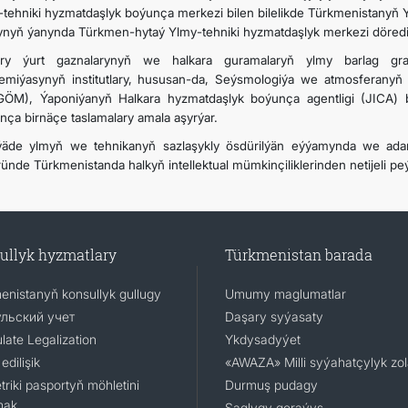
-tehniki hyzmatdaşlyk boýunça merkezi bilen bilelikde Türkmenistanyň 
ynyň ýanynda Türkmen-hytaý Ylmy-tehniki hyzmatdaşlyk merkezi döredil
ry ýurt gaznalarynyň we halkara guramalaryň ylmy barlag gra
emiýasynyň institutlary, hususan-da, Seýsmologiýa we atmosferanyň 
ÖM), Ýaponiýanyň Halkara hyzmatdaşlyk boýunça agentligi (JICA) b
nça birnäçe taslamalary amala aşyrýar.
äde ylmyň we tehnikanyň sazlaşykly ösdürilýän eýýamynda we adam
ünde Türkmenistanda halkyň intellektual mümkinçiliklerinden netijeli peý
ullyk hyzmatlary
Türkmenistan barada
enistanyň konsullyk gullugy
Umumy maglumatlar
льский учет
Daşary syýasaty
late Legalization
Ykdysadyýet
edilişik
«AWAZA» Milli syýahatçylyk zo
riki pasportyň möhletini
Durmuş pudagy
mak
Saglygy goraýyş