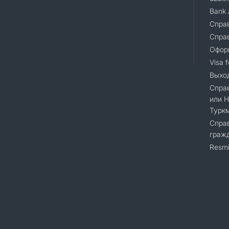
Bank 
Справ
Справ
Офор
Visa 
Выход
Справ
или 
Турк
Справ
гражд
Resmi