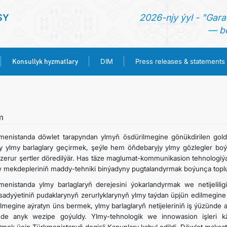
SY
2026-njy ýyl - "Gara
— be
Konsullyk hyzmatlary
DIM
Press releases & statements
BAŞ SAHYPA
HABARLAR
m
menistanda döwlet tarapyndan ylmyň ösdürilmegine gönükdirilen golda
TÜRKMENISTAN
y ylmy barlaglary geçirmek, şeýle hem öňdebaryjy ylmy gözlegler boýu
 zerur şertler döredilýär. Has täze maglumat-kommunikasion tehnologiý
 mekdepleriniň maddy-tehniki binýadyny pugtalandyrmak boýunça toplum
KONSULLYK HYZMATLARY
menistanda ylmy barlaglaryň derejesini ýokarlandyrmak we netijelili
sadyýetiniň pudaklarynyň zerurlyklarynyň ylmy taýdan üpjün edilmegine 
DIM
lmegine aýratyn üns bermek, ylmy barlaglaryň netijeleriniň iş ýüzünd
de anyk wezipe goýuldy. Ylmy-tehnologik we innowasion işleri kä
PRESS RELEASES & STATEMENTS