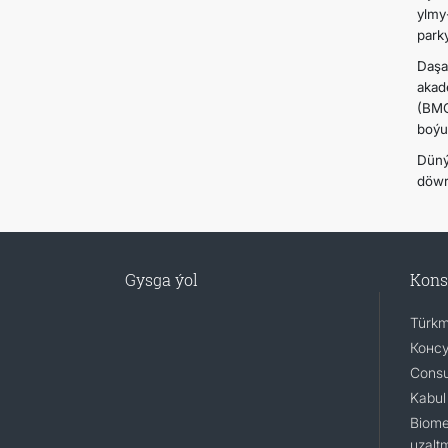
ylmy
park
Daşa
akad
(BMG
boýu
Düný
döwr
Gysga ýol
Kons
Türkm
Консу
Consu
Kabul 
Biomet
uzalt