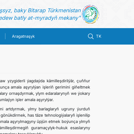
şsyz, baky Bitarap Türkmenistan
dew batly at-myradyň mekany"
Aragatnaşyk
TK
w yzygiderli ýagdaýda kämilleşdirilýär, çuňňur
nça amala aşyrylýan işleriň gerimini giňeltmek
alary ornaşdyrmak, ylym edaralarynyň we ýokary
laýyn işler amala aşyrylýar.
gini artdyrmak, ylmy barlaglaryň ugruny ýurduň
gönükdirmek, has täze tehnologiýalaryň işlenilip
e amala aşyrylmagyny üpjün etmek boýunça ylmyň
milleşdirmegiň guramaçylyk-hukuk esaslaryny