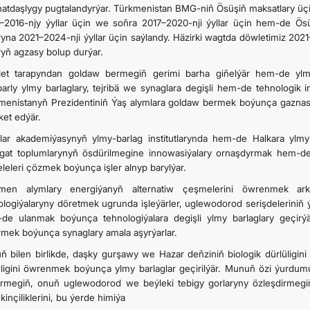
atdaşlygy pugtalandyrýar. Türkmenistan BMG-niň Ösüşiň maksatlary üçi
–2016-njy ýyllar üçin we soňra 2017–2020-nji ýyllar üçin hem-de Ös
ryna 2021–2024-nji ýyllar üçin saýlandy. Häzirki wagtda döwletimiz 20
ryň agzasy bolup durýar.
et tarapyndan goldaw bermegiň gerimi barha giňelýär hem-de ylmyň
barly ylmy barlaglary, tejribä we synaglara degişli hem-de tehnologik 
menistanyň Prezidentiniň Ýaş alymlara goldaw bermek boýunça gazna
ket edýär.
lar akademiýasynyň ylmy-barlag institutlarynda hem-de Halkara ylm
gat toplumlarynyň ösdürilmegine innowasiýalary ornaşdyrmak hem-de e
leleri çözmek boýunça işler alnyp barylýar.
men alymlary energiýanyň alternatiw çeşmelerini öwrenmek arka
ologiýalaryny döretmek ugrunda işleýärler, uglewodorod serişdeleriniň
de ulanmak boýunça tehnologiýalara degişli ylmy barlaglary geçirýär
mek boýunça synaglary amala aşyrýarlar.
ň bilen birlikde, daşky gurşawy we Hazar deňziniň biologik dürlüligi
wligini öwrenmek boýunça ylmy barlaglar geçirilýär. Munuň özi ýurdu
rmegiň, onuň uglewodorod we beýleki tebigy gorlaryny özleşdirmegiň
inçiliklerini, bu ýerde himiýa