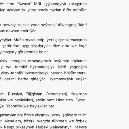
le hem “Awaza” Milli syýahatçylyk zolagynda
ulyp aýdylanda, ylmy-amaly taýdan örän möhüm
howply zolaklarynda seýsmiki töwekgelçilikleri
k dowam etdirilýär.
yrylýar. Muňa mysal edip, ýerli çig mal esasynda
 şertlerine uýgunlaşdyrylan täze orta we inçe
anylmagyny görkezmek bolar.
iýalary senagata ornaşdyrmak boýunça toplanan
lmy we tehniki hyzmatdaşlyk işjeň ýagdaýda
en ylmy-tehniki hyzmatdaşlyk barada hökümetara,
yň gerimi barha giňelýär. Hyzmatdaşlyk edýän
an, Russiýa, Täjigistan, Özbegistan), Ýewropa
siýa we beýlekiler), şeýle hem Hindistan, Eýran,
ýe, Ýaponiýa we beýlekiler bar.
 gazanylanlary özara alyşmak, ylmy işgärlere tälim
lýär. Meselem, häzirki wagtda türkmen we özbek
Halk Respublikasynyň Hubeý welaýatynyň Halkara