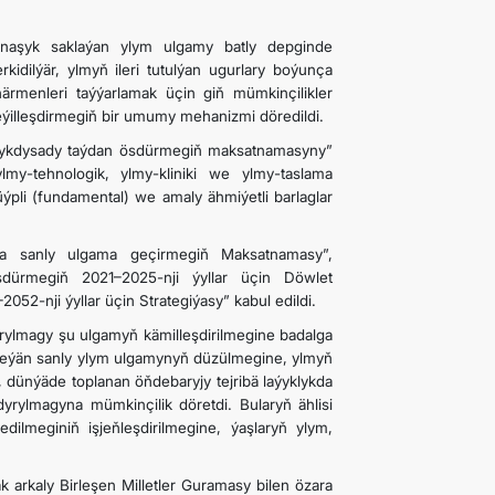
atnaşyk saklaýan ylym ulgamy batly depginde
kidilýär, ylmyň ileri tutulýan ugurlary boýunça
närmenleri taýýarlamak üçin giň mümkinçilikler
meýilleşdirmegiň bir umumy mehanizmi döredildi.
ş-ykdysady taýdan ösdürmegiň maksatnamasyny”
y-tehnologik, ylmy-kliniki we ylmy-taslama
ýpli (fundamental) we amaly ähmiýetli barlaglar
da sanly ulgama geçirmegiň Maksatnamasy”,
dürmegiň 2021–2025-nji ýyllar üçin Döwlet
nji ýyllar üçin Strategiýasy” kabul edildi.
ylmagy şu ulgamyň kämilleşdirilmegine badalga
ödeýän sanly ylym ulgamynyň düzülmegine, ylmyň
dünýäde toplanan öňdebaryjy tejribä laýyklykda
yrylmagyna mümkinçilik döretdi. Bularyň ählisi
dilmeginiň işjeňleşdirilmegine, ýaşlaryň ylym,
k arkaly Birleşen Milletler Guramasy bilen özara