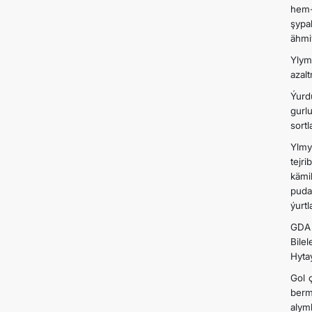
hem-
şypa
ähmi
Ylym
azal
Ýurd
gurl
sort
Ylmy
tejr
kämi
puda
ýurt
GDA 
Bile
Hyta
Gol ç
berm
alym