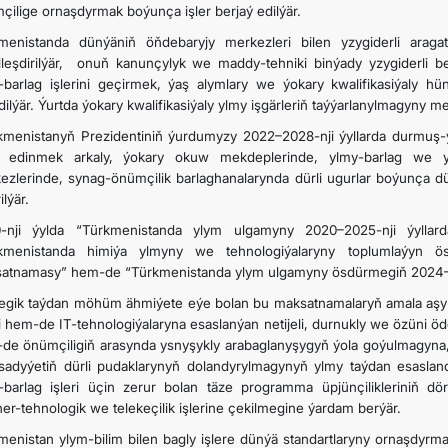
çilige ornaşdyrmak boýunça işler berjaý edilýär.
menistanda dünýäniň öňdebaryjy merkezleri bilen yzygiderli arag
lleşdirilýär, onuň kanunçylyk we maddy-tehniki binýady yzygiderli ber
-barlag işlerini geçirmek, ýaş alymlary we ýokary kwalifikasiýaly hü
dilýär. Ýurtda ýokary kwalifikasiýaly ylmy işgärleriň taýýarlanylmagyny 
kmenistanyň Prezidentiniň ýurdumyzy 2022–2028-nji ýyllarda durmu
 edinmek arkaly, ýokary okuw mekdeplerinde, ylmy-barlag we ylm
ezlerinde, synag-önümçilik barlaghanalarynda dürli ugurlar boýunça dü
ilýär.
-nji ýylda “Türkmenistanda ylym ulgamyny 2020–2025-nji ýyllar
kmenistanda himiýa ylmyny we tehnologiýalaryny toplumlaýyn ös
atnamasy” hem-de “Türkmenistanda ylym ulgamyny ösdürmegiň 2024–2052-
tegik taýdan möhüm ähmiýete eýe bolan bu maksatnamalaryň amala aşyr
i hem-de IT-tehnologiýalaryna esaslanýan netijeli, durnukly we özüni 
de önümçiligiň arasynda ysnyşykly arabaglanyşygyň ýola goýulmagyna, 
sadyýetiň dürli pudaklarynyň dolandyrylmagynyň ylmy taýdan esasland
-barlag işleri üçin zerur bolan täze programma üpjünçilikleriniň döre
ner-tehnologik we telekeçilik işlerine çekilmegine ýardam berýär.
menistan ylym-bilim bilen bagly işlere dünýä standartlaryny ornaşdyrma