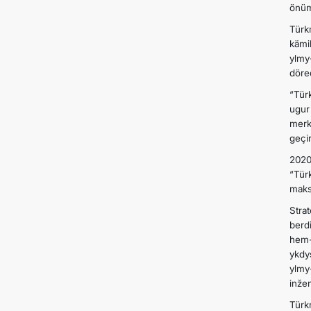
önüm
Türk
kämi
ylmy
döre
“Tür
ugur
merk
geçir
2020
“Tür
maks
Stra
berd
hem-
ykdy
ylmy
inže
Türk