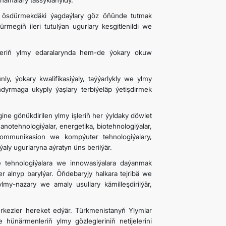
namalary tassyklanyldy.
my ösdürmekdäki ýagdaýlary göz öňünde tutmak
megiň ileri tutulýan ugurlary kesgitlenildi we
ikleriň ylmy edaralarynda hem-de ýokary okuw
 ýokary kwalifikasiýaly, taýýarlykly we ylmy
ndyrmaga ukyply ýaşlary terbiýeläp ýetişdirmek
e gönükdirilen ylmy işleriň her ýyldaky döwlet
notehnologiýalar, energetika, biotehnologiýalar,
kommunikasion we kompýuter tehnologiýalary,
y ugurlaryna aýratyn üns berilýär.
e tehnologiýalara we innowasiýalara daýanmak
 alnyp barylýar. Öňdebaryjy halkara tejribä we
 ylmy-nazary we amaly usullary kämilleşdirilýär,
rkezler hereket edýär. Türkmenistanyň Ylymlar
 hünärmenleriň ylmy gözlegleriniň netijelerini