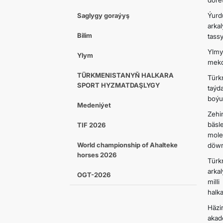
döre
Saglygy goraýyş
Ýurd
arka
Bilim
tassy
Ylmy
Ylym
mekd
TÜRKMENISTANYŇ HALKARA
Türk
SPORT HYZMATDAŞLYGY
taýd
boýun
Medeniýet
Zehi
bäsl
TIF 2026
mole
World championship of Ahalteke
döwr
horses 2026
Türk
arka
OGT-2026
mill
halka
Häzi
akad