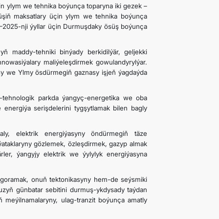
n ylym we tehnika boýunça toparyna iki gezek –
üşiň maksatlary üçin ylym we tehnika boýunça
21–2025-nji ýyllar üçin Durmuşdaky ösüş boýunça
 maddy-tehniki binýady berkidilýär, geljekki
innowasiýalary maliýeleşdirmek gowulandyrylýar.
sy we Ylmy ösdürmegiň gaznasy işjeň ýagdaýda
y-tehnologik parkda ýangyç-energetika we oba
nergiýa serişdelerini tygşytlamak bilen bagly
ly, elektrik energiýasyny öndürmegiň täze
 ýataklaryny gözlemek, özleşdirmek, gazyp almak
ler, ýangyjy elektrik we ýylylyk energiýasyna
ni goramak, onuň tektonikasyny hem-de seýsmiki
muzyň günbatar sebitini durmuş-ykdysady taýdan
 meýilnamalaryny, ulag-tranzit boýunça amatly