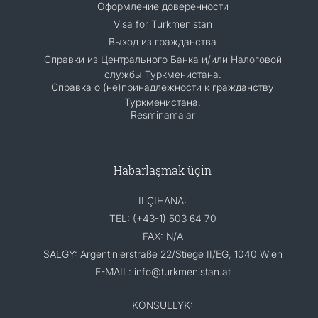
Оформление доверенности
Visa for Turkmenistan
Выход из гражданства
Справки из Центрального Банка и/или Налоговой
службы Туркменистана.
Справка о (не)принадлежности к гражданству
Туркменистана.
Resminamalar
Habarlaşmak üçin
ILÇIHANA:
TEL: (+43-1) 503 64 70
FAX: N/A
SALGY: Argentinierstraße 22/Stiege II/EG, 1040 Wien
E-MAIL: info@turkmenistan.at
KONSULLYK: