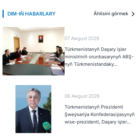
DIM-IŇ HABARLARY
Ählisini görmek
07 Awgust 2026
Türkmenistanyň Daşary işler
ministriniň orunbasarynyň ABŞ-
nyň Türkmenistandaky
wagtlaýyn işler ynanylan wekili
bilen duşuşygy geçirildi
06 Awgust 2026
Türkmenistanyň Prezidenti
Şweýsariýa Konfederasiýasynyň
wise-prezidenti, Daşary işler
federal departamentiniň
başlygyny kabul etdi