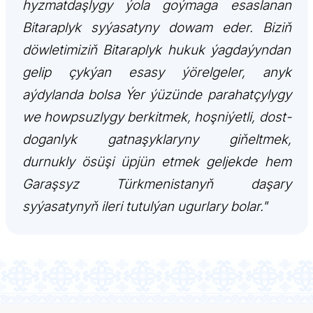
hyzmatdaşlygy ýola goýmaga esaslanan
ARAGATNAŞYK
Bitaraplyk syýasatyny dowam eder. Biziň
döwletimiziň Bitaraplyk hukuk ýagdaýyndan
gelip çykýan esasy ýörelgeler, anyk
aýdylanda bolsa Ýer ýüzünde parahatçylygy
we howpsuzlygy berkitmek, hoşniýetli, dost-
doganlyk gatnaşyklaryny giňeltmek,
durnukly ösüşi üpjün etmek geljekde hem
Garaşsyz Türkmenistanyň daşary
syýasatynyň ileri tutulýan ugurlary bolar."