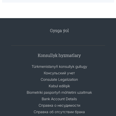
Gysga ýol
Konsullyk hyzmatlary
Türkmenistanyň konsullyk gullugy
Консульский учет
Consulate Legalization
Kabul edilişik
Biometriki pasportyň möhletini uzaltmak
Bank Account Details
Справка о несудимости
Справка об отсутствии брака