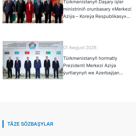
Türkmenistanyň Daşary işler
ministriniň orunbasary «Merkezi
Aziýa – Koreýa Respublikasy»
hyzmatdaşlyk forumynyň ýokary
derejeli wezipeli adamlarynyň
mejlisine gatnaşdy
01 Awgust 2026
Türkmenistanyň hormatly
Prezidenti Merkezi Aziýa
ýurtlarynyň we Azerbaýjan
Respublikasynyň döwlet
Baştutanlarynyň resmi däl
konsultatiw duşuşygyna
gatnaşdy
TÄZE SÖZBAŞYLAR