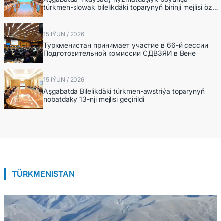
türkmen-slowak bilelikdäki toparynyň birinji mejlisi öz
işine başlady
15 IÝUN / 2026
Туркменистан принимает участие в 66-й сессии
Подготовительной комиссии ОДВЗЯИ в Вене
15 IÝUN / 2026
Aşgabatda Bilelikdäki türkmen-awstriýa toparynyň
nobatdaky 13-nji mejlisi geçirildi
TÜRKMENISTAN