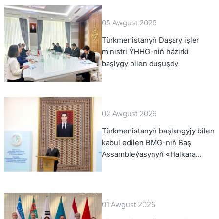
05 Awgust 2026
Türkmenistanyň Daşary işler
ministri ÝHHG-niň häzirki
başlygy bilen duşuşdy
02 Awgust 2026
Türkmenistanyň başlangyjy bilen
kabul edilen BMG-niň Baş
Assambleýasynyň «Halkara
hukugynyň ýyly, 2028-nji ýyl»
atly Kararnamasyny durmuşa
geçirmegiň ýolunda
01 Awgust 2026