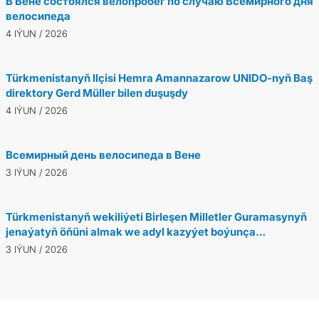
В Вене состоялся велопробег по случаю Всемирного дня
велосипеда
4 IÝUN / 2026
Türkmenistanyň Ilçisi Hemra Amannazarow UNIDO-nyň Baş
direktory Gerd Müller bilen duşuşdy
4 IÝUN / 2026
Всемирный день велосипеда в Вене
3 IÝUN / 2026
Türkmenistanyň wekiliýeti Birleşen Milletler Guramasynyň
jenaýatyň öňüni almak we adyl kazyýet boýunça
komissiýasynyň mejlisine gatnaşýar
3 IÝUN / 2026