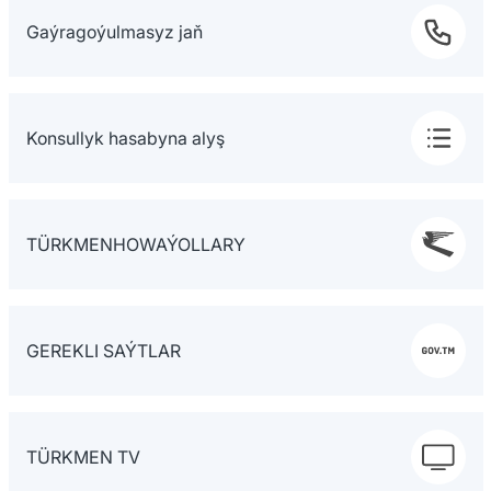
Gaýragoýulmasyz jaň
Konsullyk hasabyna alyş
TÜRKMENHOWAÝOLLARY
GEREKLI SAÝTLAR
TÜRKMEN TV