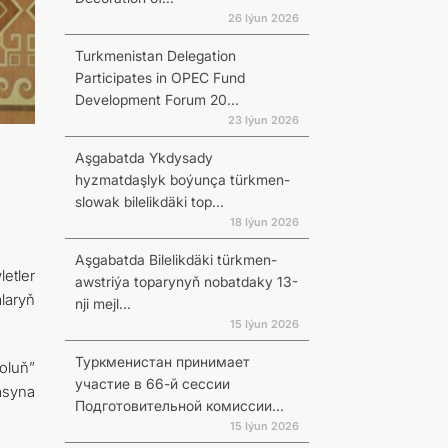
26 Iýun 2026
Turkmenistan Delegation
Participates in OPEC Fund
Development Forum 20...
23 Iýun 2026
Aşgabatda Ykdysady
hyzmatdaşlyk boýunça türkmen-
slowak bilelikdäki top...
18 Iýun 2026
Aşgabatda Bilelikdäki türkmen-
etler
awstriýa toparynyň nobatdaky 13-
laryň
nji mejl...
15 Iýun 2026
Туркменистан принимает
oluň”
участие в 66-й сессии
asyna
Подготовительной комиссии...
15 Iýun 2026