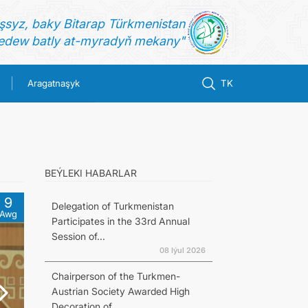
şsyz, baky Bitarap Türkmenistan
dew batly at-myradyň mekany"
Aragatnaşyk
TK
BEÝLEKI HABARLAR
9
Delegation of Turkmenistan
Awg
Participates in the 33rd Annual
Session of...
08 Iýul 2026
Chairperson of the Turkmen-
Austrian Society Awarded High
Decoration of...