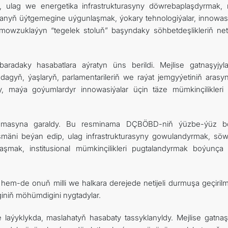
ek, ulag we energetika infrastrukturasyny döwrebaplaşdyrmak,
anyň üýtgemegine uýgunlaşmak, ýokary tehnologiýalar, innowasi
owzuklaýyn “tegelek stoluň” başyndaky söhbetdeşlikleriň netij
baradaky hasabatlara aýratyn üns berildi. Mejlise gatnaşyjyl
agyň, ýaşlaryň, parlamentarileriň we raýat jemgyýetiniň arasy
y, maýa goýumlardyr innowasiýalar üçin täze mümkinçilikleri
amasyna garaldy. Bu resminama DÇBÖBD-niň ýüzbe-ýüz b
mäni beýan edip, ulag infrastrukturasyny gowulandyrmak, sö
mak, institusional mümkinçilikleri pugtalandyrmak boýunça
hem-de onuň milli we halkara derejede netijeli durmuşa geçirilm
iniň möhümdigini nygtadylar.
e laýyklykda, maslahatyň hasabaty tassyklanyldy. Mejlise gatnaşy