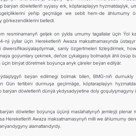
barýan döwletleriň syýasy erk, köptaraplaýyn hyzmatdaşlyk, 
 päsgelçiliklerini ýeňip geçmäge we sebit hem-de ählumumy ö
 görkezendiklerini belledi.
üm resminamanyň geljek on ýylda umumy tagallalar üçin Ýol ka
34-nji ýyllar üçin Hereketleriň Awaza maksatnamasynda üstaşyr
i diwersifikasiýalaşdyrmak, sanly özgertmeleri tizleşdirmek, ho
 maýa goýumlary çekmek, deňze çykalgasy bolmadyk ähli ösüp b
üçin binýat döretmek boýunça anyk çäreler beýan edilýär.
aýdaşlygyň beýan edilmegi bolmak bilen, BMG-niň durnukly
n Gün tertibini durmuşa geçirmäge, köptaraplaýyn hyzmatda
 barýan döwletleriň dünýä ykdysadyýetine doly goşulyşmagyny 
ýan döwletler boýunça üçünji maslahatynyň jemleýji plenar me
 bolsa Hereketleriň Awaza maksatnamasynyň milli we ählumumy der
lanýandygyny alamatlandyrdy.