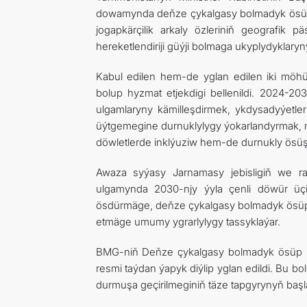
dowamynda deňze çykalgasy bolmadyk ösüp 
jogapkärçilik arkaly özleriniň geografik
hereketlendiriji güýji bolmaga ukyplydyklaryny
Kabul edilen hem-de yglan edilen iki möh
bolup hyzmat etjekdigi bellenildi. 2024-20
ulgamlaryny kämilleşdirmek, ykdysadyýetler
üýtgemegine durnuklylygy ýokarlandyrmak,
döwletlerde inklýuziw hem-de durnukly ösüş 
Awaza syýasy Jarnamasy jebisligiň we r
ulgamynda 2030-njy ýyla çenli döwür üçi
ösdürmäge, deňze çykalgasy bolmadyk ösüp
etmäge umumy ygrarlylygy tassyklaýar.
BMG-niň Deňze çykalgasy bolmadyk ösüp bar
resmi taýdan ýapyk diýlip yglan edildi. Bu
durmuşa geçirilmeginiň täze tapgyrynyň baş