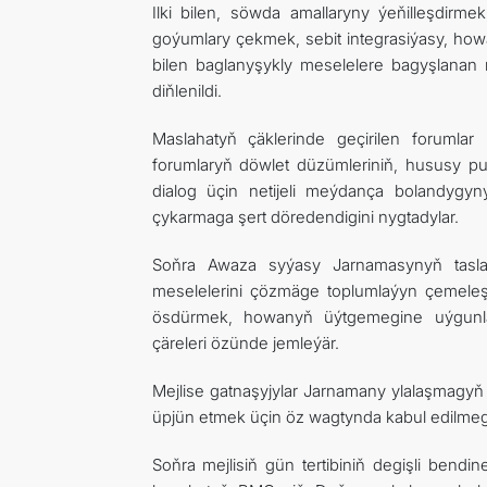
Ilki bilen, söwda amallaryny ýeňilleşdirm
goýumlary çekmek, sebit integrasiýasy, how
bilen baglanyşykly meselelere bagyşlanan m
diňlenildi.
Maslahatyň çäklerinde geçirilen forumlar 
forumlaryň döwlet düzümleriniň, hususy pud
dialog üçin netijeli meýdança bolandygyn
çykarmaga şert döredendigini nygtadylar.
Soňra Awaza syýasy Jarnamasynyň tasl
meselelerini çözmäge toplumlaýyn çemeleş
ösdürmek, howanyň üýtgemegine uýgunlaş
çäreleri özünde jemleýär.
Mejlise gatnaşyjylar Jarnamany ylalaşmagyň 
üpjün etmek üçin öz wagtynda kabul edilmeg
Soňra mejlisiň gün tertibiniň degişli bendin