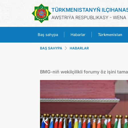
TÜRKMENISTANYŇ ILÇIHANA
AWSTRIÝA RESPUBLIKASY - WENA
Türkmenistan
Baş sahypa
Habarlar
BAŞ SAHYPA
HABARLAR
BMG-niň wekilçilikli forumy öz işini tam