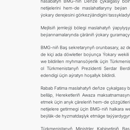
hasabatyň BMG-niň Deňze çykalgasy bolm
netijelerini hem-de maslahatlaryny beýan
ýokary derejesini görkezýändigini tassykladyl
Mejlisiň jemleýji bölegi maslahatyň ýapylyş
beýannamalarynda çäräniň ýokary guramaçylyk 
BMG-niň Baş sekretarynyň orunbasary, az d
de kiçi ada döwletler boýunça Ýokary wekil
we bildirilen myhmansöýerlik üçin Türkmen
ol Türkmenistanyň Prezidenti Serdar Berd
edendigi üçin aýratyn hoşallyk bildirdi.
Rabab Fatima maslahatyň deňze çykalgasy bo
belläp, Hereketleriň Awaza maksatnamasyn
etmek üçin anyk çäreleriň hem-de çözgütler
netijelere getirmegi üçin BMG-niň halkara we
beýläk-de hyzmatdaşlyk etmäge taýýardygyny t
Türkmenistanyň Ministrler Kabinetiniň Ba