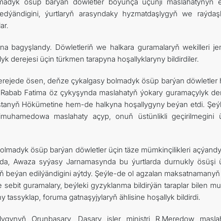
adyk ösüp barýan döwletler boýunça üçünji maslahatynyň 
 edýändigini, ýurtlaryň arasyndaky hyzmatdaşlygyň we raýdaş
ar.
yna bagyşlandy. Döwletleriň we halkara guramalaryň wekilleri jem
derejesi üçin türkmen tarapyna hoşallyklaryny bildirdiler.
erejede ösen, deňze çykalgasy bolmadyk ösüp barýan döwletler
i Rabab Fatima öz çykyşynda maslahatyň ýokary guramaçylyk der
istanyň Hökümetine hem-de halkyna hoşallygyny beýan etdi. Şeý
imuhamedowa maslahaty açyp, onuň üstünlikli geçirilmegini 
lmadyk ösüp barýan döwletler üçin täze mümkinçilikleri açýand
da, Awaza syýasy Jarnamasynda bu ýurtlarda durnukly ösüşi 
iň beýan edilýändigini aýtdy. Şeýle-de ol agzalan maksatnamanyň
 sebit guramalary, beýleki gyzyklanma bildirýän taraplar bilen m
assyklap, foruma gatnaşyjylaryň ählisine hoşallyk bildirdi.
şlygynyň Orunbasary, Daşary işler ministri R.Meredow masla