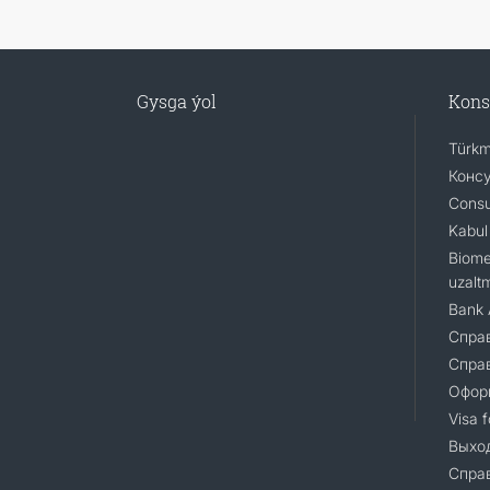
Gysga ýol
Kons
Türkm
Консу
Consu
Kabul 
Biomet
uzalt
Bank 
Справ
Справ
Офор
Visa 
Выход
Справ