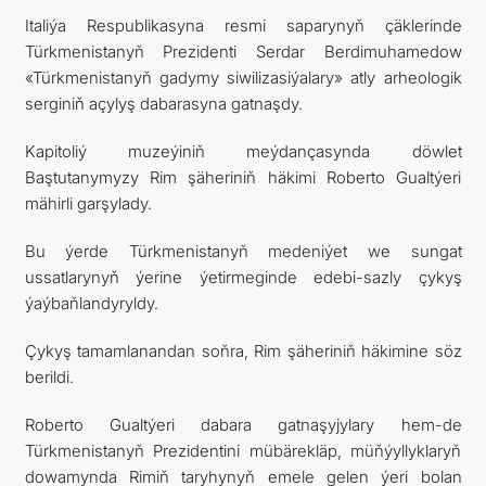
Italiýa Respublikasyna resmi saparynyň çäklerinde
ARAGATNAŞYK
Türkmenistanyň Prezidenti Serdar Berdimuhamedow
«Türkmenistanyň gadymy siwilizasiýalary» atly arheologik
serginiň açylyş dabarasyna gatnaşdy.
Kapitoliý muzeýiniň meýdançasynda döwlet
Baştutanymyzy Rim şäheriniň häkimi Roberto Gualtýeri
mähirli garşylady.
Bu ýerde Türkmenistanyň medeniýet we sungat
ussatlarynyň ýerine ýetirmeginde edebi-sazly çykyş
ýaýbaňlandyryldy.
Çykyş tamamlanandan soňra, Rim şäheriniň häkimine söz
berildi.
Roberto Gualtýeri dabara gatnaşyjylary hem-de
Türkmenistanyň Prezidentini mübärekläp, müňýyllyklaryň
dowamynda Rimiň taryhynyň emele gelen ýeri bolan