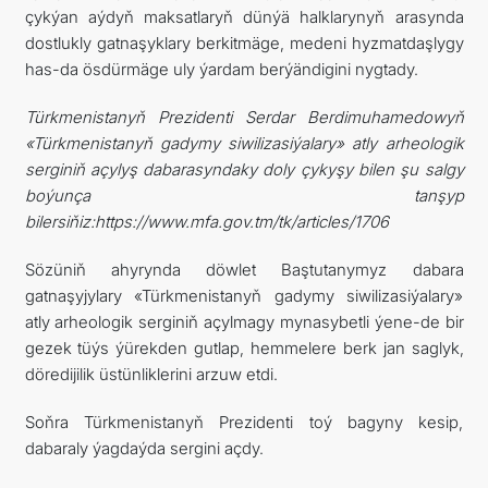
çykýan aýdyň maksatlaryň dünýä halklarynyň arasynda
dostlukly gatnaşyklary berkitmäge, medeni hyzmatdaşlygy
has-da ösdürmäge uly ýardam berýändigini nygtady.
Türkmenistanyň Prezidenti Serdar Berdimuhamedowyň
«Türkmenistanyň gadymy siwilizasiýalary» atly arheologik
serginiň açylyş dabarasyndaky doly çykyşy bilen şu salgy
boýunça tanşyp
bilersiňiz:https://www.mfa.gov.tm/tk/articles/1706
Sözüniň ahyrynda döwlet Baştutanymyz dabara
gatnaşyjylary «Türkmenistanyň gadymy siwilizasiýalary»
atly arheologik serginiň açylmagy mynasybetli ýene-de bir
gezek tüýs ýürekden gutlap, hemmelere berk jan saglyk,
döredijilik üstünliklerini arzuw etdi.
Soňra Türkmenistanyň Prezidenti toý bagyny kesip,
dabaraly ýagdaýda sergini açdy.