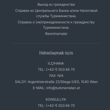
Выход из гражданства
Справки из Центрального Банка и/или Налоговой
службы Туркменистана.
Справка о (не)принадлежности к гражданству
Туркменистана.
Resminamalar
Habarlaşmak üçin
ILÇIHANA:
TEL: (+43-1) 503 64 70
FAX: N/A
SALGY: Argentinierstraße 22/Stiege II/EG, 1040 Wien
E-MAIL: info@turkmenistan.at
KONSULLYK:
TEL: (+43-1) 503 64 70