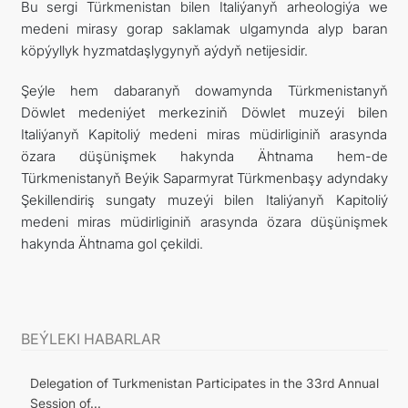
Bu sergi Türkmenistan bilen Italiýanyň arheologiýa we
medeni mirasy gorap saklamak ulgamynda alyp baran
köpýyllyk hyzmatdaşlygynyň aýdyň netijesidir.
Şeýle hem dabaranyň dowamynda Türkmenistanyň
Döwlet medeniýet merkeziniň Döwlet muzeýi bilen
Italiýanyň Kapitoliý medeni miras müdirliginiň arasynda
özara düşünişmek hakynda Ähtnama hem-de
Türkmenistanyň Beýik Saparmyrat Türkmenbaşy adyndaky
Şekillendiriş sungaty muzeýi bilen Italiýanyň Kapitoliý
medeni miras müdirliginiň arasynda özara düşünişmek
hakynda Ähtnama gol çekildi.
BEÝLEKI HABARLAR
Delegation of Turkmenistan Participates in the 33rd Annual
Session of...