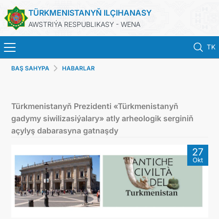
TÜRKMENISTANYŇ ILÇIHANASY
AWSTRIÝA RESPUBLIKASY - WENA
TK
BAŞ SAHYPA
HABARLAR
BAŞ SAHYPA
HABARLAR
Türkmenistanyň Prezidenti «Türkmenistanyň
gadymy siwilizasiýalary» atly arheologik serginiň
TÜRKMENISTAN
açylyş dabarasyna gatnaşdy
27
KONSULLYK HYZMATLARY
Okt
DIM
PRESS RELEASES & STATEMENTS