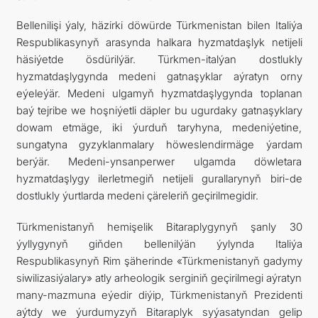
Bellenilişi ýaly, häzirki döwürde Türkmenistan bilen Italiýa
Respublikasynyň arasynda halkara hyzmatdaşlyk netijeli
häsiýetde ösdürilýär. Türkmen-italýan dostlukly
hyzmatdaşlygynda medeni gatnaşyklar aýratyn orny
eýeleýär. Medeni ulgamyň hyzmatdaşlygynda toplanan
baý tejribe we hoşniýetli däpler bu ugurdaky gatnaşyklary
dowam etmäge, iki ýurduň taryhyna, medeniýetine,
sungatyna gyzyklanmalary höweslendirmäge ýardam
berýär. Medeni-ynsanperwer ulgamda döwletara
hyzmatdaşlygy ilerletmegiň netijeli gurallarynyň biri-de
dostlukly ýurtlarda medeni çäreleriň geçirilmegidir.
Türkmenistanyň hemişelik Bitaraplygynyň şanly 30
ýyllygynyň giňden bellenilýän ýylynda Italiýa
Respublikasynyň Rim şäherinde «Türkmenistanyň gadymy
siwilizasiýalary» atly arheologik serginiň geçirilmegi aýratyn
many-mazmuna eýedir diýip, Türkmenistanyň Prezidenti
aýtdy we ýurdumyzyň Bitaraplyk syýasatyndan gelip