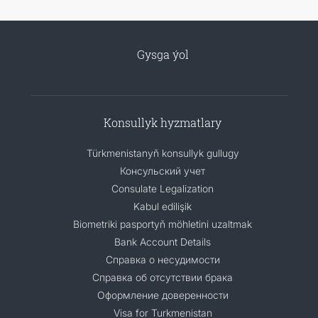
Gysga ýol
Konsullyk hyzmatlary
Türkmenistanyň konsullyk gullugy
Консульский учет
Consulate Legalization
Kabul edilişik
Biometriki pasportyň möhletini uzaltmak
Bank Account Details
Справка о несудимости
Справка об отсутствии брака
Оформление доверенности
Visa for Turkmenistan