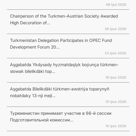
08 Iýul 2026
Chairperson of the Turkmen-Austrian Society Awarded
High Decoration of...
26 Iýun 2026
Turkmenistan Delegation Participates in OPEC Fund
Development Forum 20...
23 Iýun 2026
Aşgabatda Ykdysady hyzmatdaşlyk boýunça türkmen-
slowak bilelikdäki top...
18 Iýun 2026
Aşgabatda Bilelikdäki türkmen-awstriýa toparynyň
nobatdaky 13-nji mejl...
15 Iýun 2026
Туркменистан принимает участие в 66-й сессии
Подготовительной комиссии...
15 Iýun 2026