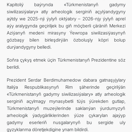
Kapitoliý baýrynda «Türkmenistanyň gadymy
siwilizasiýalary» atly arheologik serginiň açylýandygyny
aýtdy we 2025-nji ýylyň oktýabry – 2026-njy ýylyň aprel
aýy aralygynda geçiriljek bu giň möçberli çäräniň Merkezi
Aziýanyň medeni mirasyny Ýewropa siwilizasiýasynyň
gözbaşy bilen birleşdirýän özboluşly köpri bolup
durýandygyny belledi.
Soňra çykyş etmek üçin Türkmenistanyň Prezidentine söz
berildi.
Prezident Serdar Berdimuhamedow dabara gatnaşyjylary
Italiýa Respublikasynyň Rim şäherinde geçirilýän
«Türkmenistanyň gadymy siwilizasiýalary» atly arheologik
serginiň açylmagy mynasybetli tüýs ýürekden gutlap,
Türkmenistanyň muzeýlerinde saklanýan ýurdumyzyň
arheologik ýadygärliklerinden ýüze çykarylan ajaýyp
gadymy eserleriň nusgalarynyň bu sergide uly
gyzyklanma döretjekdigine ynam bildirdi.