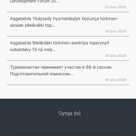
Development Forum 20...
23 Iýun 2026
Aşgabatda Ykdysady hyzmatdaşlyk boýunça türkmen-
slowak bilelikdäki top...
18 Iýun 2026
Aşgabatda Bilelikdäki türkmen-awstriýa toparynyň
nobatdaky 13-nji mejl...
15 Iýun 2026
Туркменистан принимает участие в 66-й сессии
Подготовительной комиссии...
15 Iýun 2026
Gysga ýol