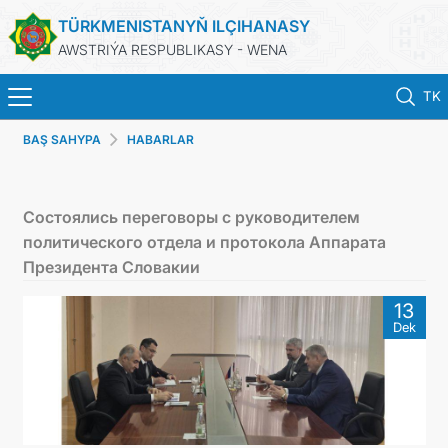
TÜRKMENISTANYŇ ILÇIHANASY
AWSTRIÝA RESPUBLIKASY - WENA
TK
BAŞ SAHYPA
HABARLAR
BAŞ SAHYPA
HABARLAR
Состоялись переговоры с руководителем
политического отдела и протокола Аппарата
TÜRKMENISTAN
Президента Словакии
13
KONSULLYK HYZMATLARY
Dek
DIM
PRESS RELEASES & STATEMENTS