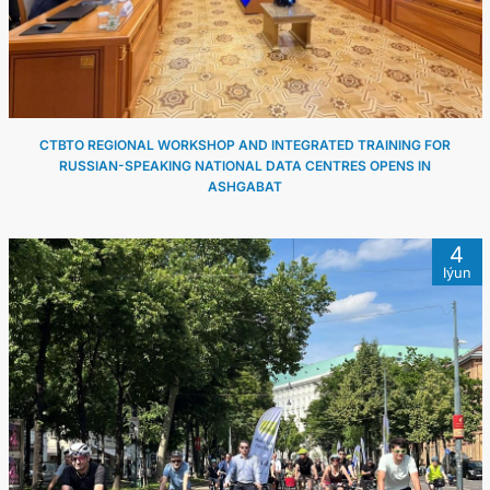
ARAGATNAŞYK
CTBTO REGIONAL WORKSHOP AND INTEGRATED TRAINING FOR
RUSSIAN-SPEAKING NATIONAL DATA CENTRES OPENS IN
ASHGABAT
4
Iýun