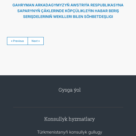
GAHRYMAN ARKADAGYMYZYŇ AWSTRIÝA RESPUBLIKASYNA
SAPARYNYŇ ÇÄKLERINDE KÖPÇÜLIKLEÝIN HABAR BERIŞ
SERIŞDELERINIŇ WEKILLERI BILEN SÖHBETDEŞLIGI
« Previous
Next »
Gysga ýol
Konsullyk hyzmatlary
Türkmenistanyň konsullyk gullugy