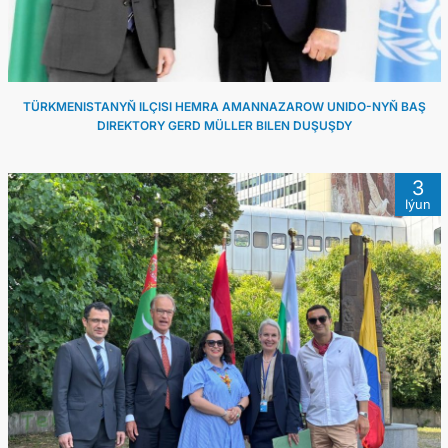
TÜRKMENISTANYŇ ILÇISI HEMRA AMANNAZAROW UNIDO-NYŇ BAŞ
DIREKTORY GERD MÜLLER BILEN DUŞUŞDY
3
Iýun